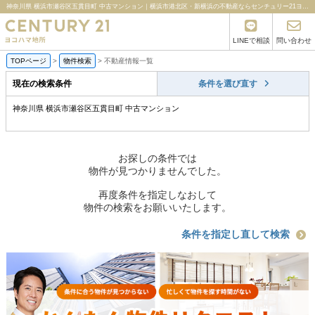
神奈川県 横浜市瀬谷区五貫目町 中古マンション｜横浜市港北区・新横浜の不動産ならセンチュリー21ヨコハマ地所
LINEで相談
問い合わせ
TOPページ
>
物件検索
>
不動産情報一覧
現在の検索条件
条件を選び直す
神奈川県 横浜市瀬谷区五貫目町 中古マンション
お探しの条件では
物件が見つかりませんでした。
再度条件を指定しなおして
物件の検索をお願いいたします。
条件を指定し直して検索