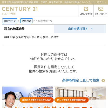
神奈川県 横浜市都筑区茅ケ崎南 新築一戸建て｜横浜市港北区・新横浜の不動産ならセンチュリー21ヨコハマ地所
LINEで相談
問い合わせ
TOPページ
>
物件検索
>
不動産情報一覧
現在の検索条件
条件を選び直す
神奈川県 横浜市都筑区茅ケ崎南 新築一戸建て
お探しの条件では
物件が見つかりませんでした。
再度条件を指定しなおして
物件の検索をお願いいたします。
条件を指定し直して検索