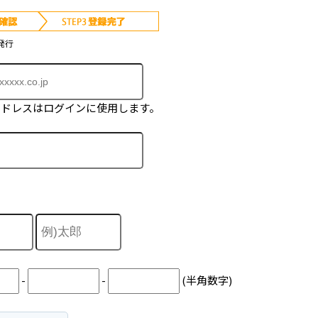
発行
アドレスはログインに使用します。
-
-
(半角数字)