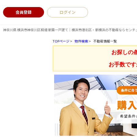
会員登録
ログイン
神奈川県 横浜市神奈川区桐畑 新築一戸建て｜横浜市港北区・新横浜の不動産ならセンチ
TOPページ
>
物件検索
>
不動産情報一覧
お探しの
お手数です