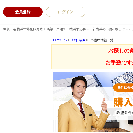
会員登録
ログイン
神奈川県 横浜市鶴見区寛政町 新築一戸建て｜横浜市港北区・新横浜の不動産ならセンチ
TOPページ
>
物件検索
>
不動産情報一覧
お探しの
お手数です