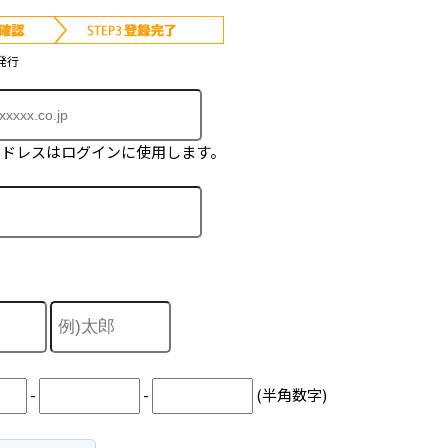
発行
アドレスはログインに使用します。
-
-
(半角数字)