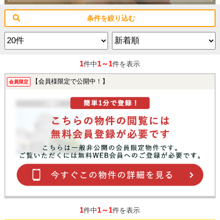
条件を絞り込む
1
1～1
件中
件を表示
【会員様限定で公開中！】
会員限定
1
1～1
件中
件を表示