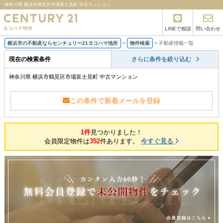
神奈川県 横浜市鶴見区市場富士見町 中古マンション
LINEで相談
問い合わせ
横浜市の不動産ならセンチュリー21ヨコハマ地所
>
物件検索
>
不動産情報一覧
現在の検索条件
さらに条件を絞り込む
神奈川県 横浜市鶴見区市場富士見町 中古マンション
この条件で新着メールを登録
1件
見つかりました！
会員限定物件は
352
件あります。
今すぐ見る