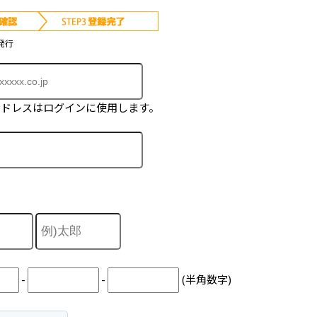
発行
アドレスはログインに使用します。
-
-
(半角数字)