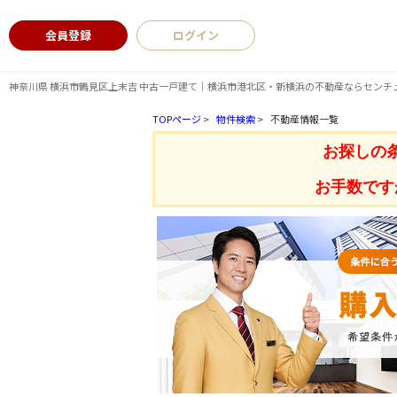
会員登録
ログイン
神奈川県 横浜市鶴見区上末吉 中古一戸建て｜横浜市港北区・新横浜の不動産ならセンチ
TOPページ
>
物件検索
>
不動産情報一覧
お探しの
お手数です