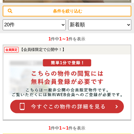
条件を絞り込む
1
1～1
件中
件を表示
【会員様限定で公開中！】
会員限定
1
1～1
件中
件を表示