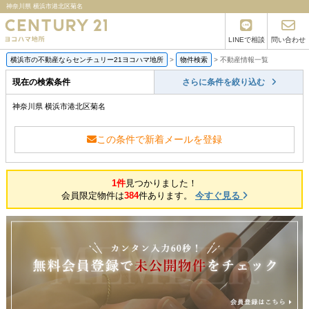
神奈川県 横浜市港北区菊名
LINEで相談
問い合わせ
横浜市の不動産ならセンチュリー21ヨコハマ地所
>
物件検索
>
不動産情報一覧
現在の検索条件
さらに条件を絞り込む
神奈川県 横浜市港北区菊名
この条件で新着メールを登録
1件
見つかりました！
会員限定物件は
384
件あります。
今すぐ見る