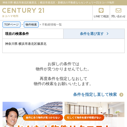
神奈川県 横浜市港北区篠原北 ｜横浜市港北区・新横浜の不動産ならセンチュリー21ヨコハマ地所
LINEで相談
問い合わせ
TOPページ
>
物件検索
>
不動産情報一覧
現在の検索条件
条件を選び直す
神奈川県 横浜市港北区篠原北
お探しの条件では
物件が見つかりませんでした。
再度条件を指定しなおして
物件の検索をお願いいたします。
条件を指定し直して検索