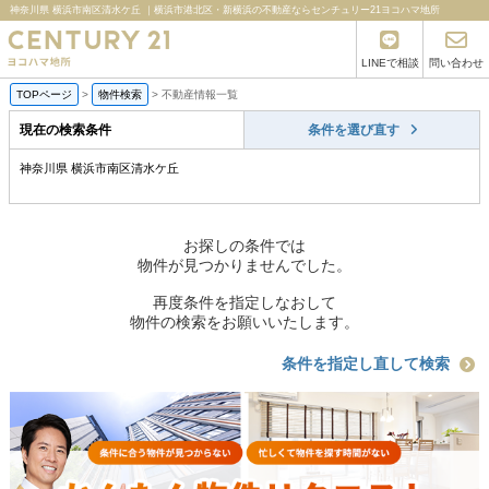
神奈川県 横浜市南区清水ケ丘 ｜横浜市港北区・新横浜の不動産ならセンチュリー21ヨコハマ地所
LINEで相談
問い合わせ
TOPページ
>
物件検索
>
不動産情報一覧
現在の検索条件
条件を選び直す
神奈川県 横浜市南区清水ケ丘
お探しの条件では
物件が見つかりませんでした。
再度条件を指定しなおして
物件の検索をお願いいたします。
条件を指定し直して検索