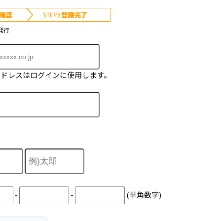
発行
アドレスはログインに使用します。
-
-
(半角数字)