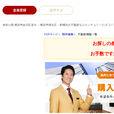
会員登録
ログイン
神奈川県 横浜市金沢区並木 ｜横浜市港北区・新横浜の不動産ならセンチュリー21ヨコハ
TOPページ
>
物件検索
>
不動産情報一覧
お探しの
お手数です