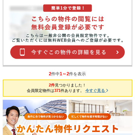
2
1～2
件中
件を表示
2件
見つかりました！
会員限定物件は
371
件あります。
今すぐ見る