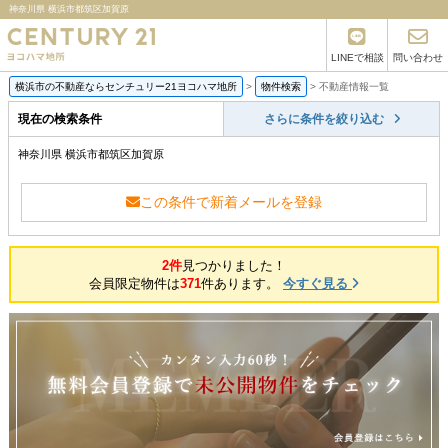
神奈川県 横浜市都筑区加賀原
LINEで相談
問い合わせ
横浜市の不動産ならセンチュリー21ヨコハマ地所
>
物件検索
>
不動産情報一覧
現在の検索条件
さらに条件を絞り込む
神奈川県 横浜市都筑区加賀原
この条件で新着メールを登録
2件
見つかりました！
会員限定物件は
371
件あります。
今すぐ見る