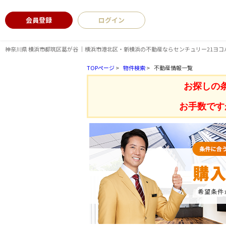
会員登録
ログイン
神奈川県 横浜市都筑区葛が谷 ｜横浜市港北区・新横浜の不動産ならセンチュリー21ヨコ
TOPページ
>
物件検索
>
不動産情報一覧
お探しの
お手数です