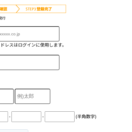
発行
アドレスはログインに使用します。
-
-
(半角数字)