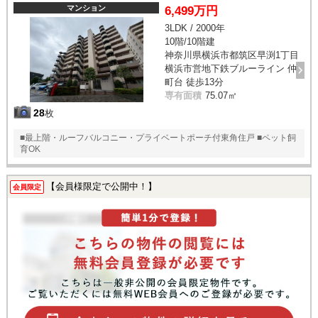
マンション
6,499万円
3LDK / 2000年
10階/10階建
神奈川県横浜市都筑区早渕1丁目
横浜市営地下鉄ブルーライン 仲
町台 徒歩13分
専有面積
75.07㎡
28
枚
■最上階・ルーフバルコニー・プライベートポーチ付東角住戸 ■ペット飼
育OK
【会員様限定で公開中！】
会員限定