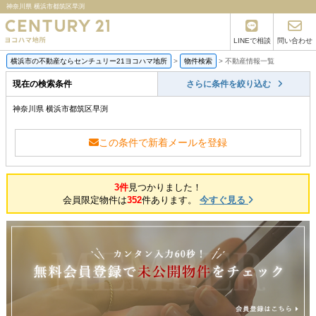
神奈川県 横浜市都筑区早渕
LINEで相談
問い合わせ
横浜市の不動産ならセンチュリー21ヨコハマ地所
>
物件検索
>
不動産情報一覧
現在の検索条件
さらに条件を絞り込む
神奈川県 横浜市都筑区早渕
この条件で新着メールを登録
3件
見つかりました！
会員限定物件は
352
件あります。
今すぐ見る