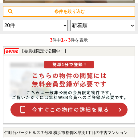
条件を絞り込む
3
1～3
件中
件を表示
【会員様限定で公開中！】
会員限定
仲町台パークヒルズ７号棟|横浜市都筑区早渕1丁目の中古マンション