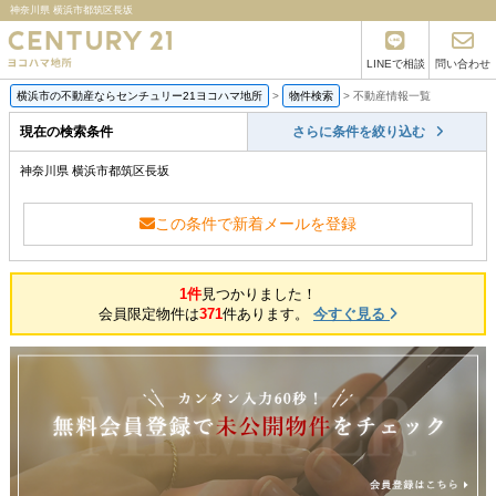
神奈川県 横浜市都筑区長坂
LINEで相談
問い合わせ
横浜市の不動産ならセンチュリー21ヨコハマ地所
>
物件検索
>
不動産情報一覧
現在の検索条件
さらに条件を絞り込む
神奈川県 横浜市都筑区長坂
この条件で新着メールを登録
1件
見つかりました！
会員限定物件は
371
件あります。
今すぐ見る