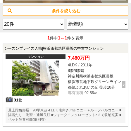
条件を絞り込む
1
1～1
件中
件を表示
シーズンプレイスＡ棟|横浜市都筑区長坂の中古マンション
マンション
7,480万円
4LDK / 2011年
8階/8階建
神奈川県横浜市都筑区長坂
横浜市営地下鉄グリーンライン
都筑ふれあいの丘 徒歩10分
専有面積
92.56㎡
31
枚
最上階角部屋！90平米超４LDK 南向きバルコニー＋ルーフバルコニー ■
陽当たり・眺望・通風良好 ■ウォークインクローゼット×２で収納充実 ■
ペット飼育可能(細則有)