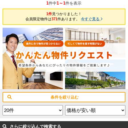
1
1～1
件中
件を表示
1件
見つかりました！
会員限定物件は
371
件あります。
今すぐ見る
条件を絞り込む
さらに絞り込んで検索する