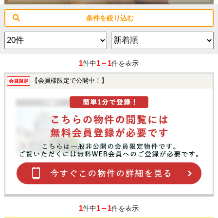
条件を絞り込む
1
1～1
件中
件を表示
【会員様限定で公開中！】
会員限定
1
1～1
件中
件を表示