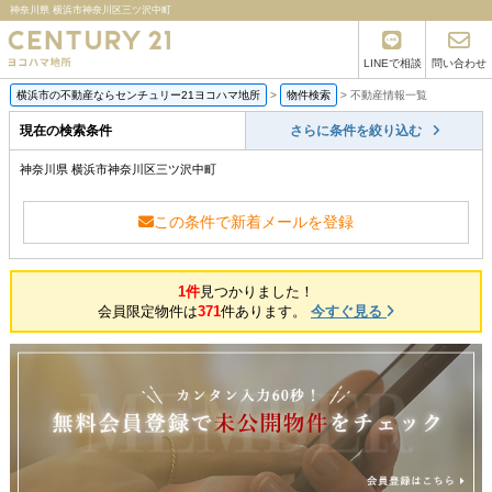
神奈川県 横浜市神奈川区三ツ沢中町
LINEで相談
問い合わせ
横浜市の不動産ならセンチュリー21ヨコハマ地所
>
物件検索
>
不動産情報一覧
現在の検索条件
さらに条件を絞り込む
神奈川県 横浜市神奈川区三ツ沢中町
この条件で新着メールを登録
1件
見つかりました！
会員限定物件は
371
件あります。
今すぐ見る