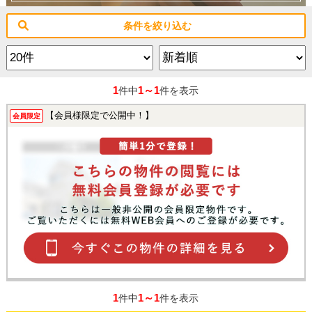
条件を絞り込む
1
1～1
件中
件を表示
【会員様限定で公開中！】
会員限定
1
1～1
件中
件を表示