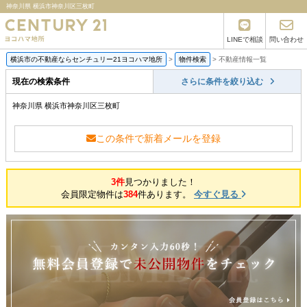
神奈川県 横浜市神奈川区三枚町
LINEで相談
問い合わせ
横浜市の不動産ならセンチュリー21ヨコハマ地所
>
物件検索
>
不動産情報一覧
現在の検索条件
さらに条件を絞り込む
神奈川県 横浜市神奈川区三枚町
この条件で新着メールを登録
3件
見つかりました！
会員限定物件は
384
件あります。
今すぐ見る