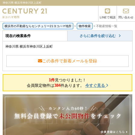
神奈川県 横浜市神奈川区上反町
LINEで相談
問い合わせ
横浜市の不動産ならセンチュリー21ヨコハマ地所
>
物件検索
>
不動産情報一覧
現在の検索条件
さらに条件を絞り込む
神奈川県 横浜市神奈川区上反町
この条件で新着メールを登録
1件
見つかりました！
会員限定物件は
384
件あります。
今すぐ見る