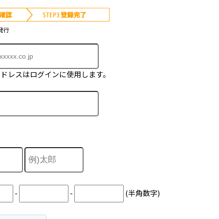
発行
アドレスはログインに使用します。
-
-
(半角数字)