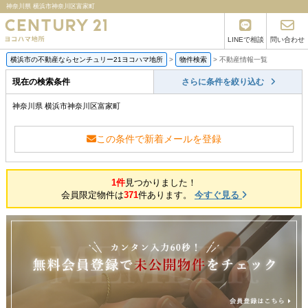
神奈川県 横浜市神奈川区富家町
LINEで相談
問い合わせ
横浜市の不動産ならセンチュリー21ヨコハマ地所
>
物件検索
>
不動産情報一覧
現在の検索条件
さらに条件を絞り込む
神奈川県 横浜市神奈川区富家町
この条件で新着メールを登録
1件
見つかりました！
会員限定物件は
371
件あります。
今すぐ見る