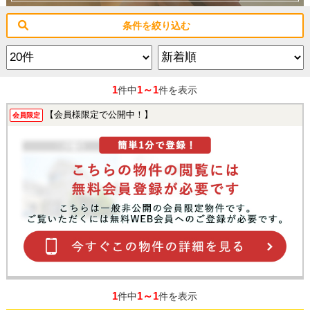
条件を絞り込む
1
1～1
件中
件を表示
【会員様限定で公開中！】
会員限定
1
1～1
件中
件を表示