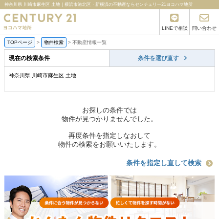
神奈川県 川崎市麻生区 土地｜横浜市港北区・新横浜の不動産ならセンチュリー21ヨコハマ地所
LINEで相談
問い合わせ
TOPページ
>
物件検索
>
不動産情報一覧
現在の検索条件
条件を選び直す
神奈川県 川崎市麻生区 土地
お探しの条件では
物件が見つかりませんでした。
再度条件を指定しなおして
物件の検索をお願いいたします。
条件を指定し直して検索