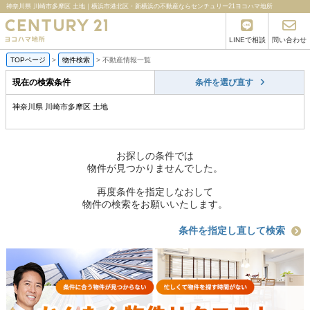
神奈川県 川崎市多摩区 土地｜横浜市港北区・新横浜の不動産ならセンチュリー21ヨコハマ地所
LINEで相談
問い合わせ
TOPページ
>
物件検索
>
不動産情報一覧
現在の検索条件
条件を選び直す
神奈川県 川崎市多摩区 土地
お探しの条件では
物件が見つかりませんでした。
再度条件を指定しなおして
物件の検索をお願いいたします。
条件を指定し直して検索