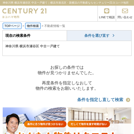
神奈川県 横浜市瀬谷区 中古一戸建て｜横浜市港北区・新横浜の不動産ならセンチュリー21ヨコハマ地所
LINEで相談
問い合わせ
TOPページ
>
物件検索
>
不動産情報一覧
現在の検索条件
条件を選び直す
神奈川県 横浜市瀬谷区 中古一戸建て
お探しの条件では
物件が見つかりませんでした。
再度条件を指定しなおして
物件の検索をお願いいたします。
条件を指定し直して検索