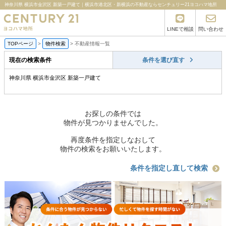
神奈川県 横浜市金沢区 新築一戸建て｜横浜市港北区・新横浜の不動産ならセンチュリー21ヨコハマ地所
LINEで相談
問い合わせ
TOPページ
>
物件検索
>
不動産情報一覧
現在の検索条件
条件を選び直す
神奈川県 横浜市金沢区 新築一戸建て
お探しの条件では
物件が見つかりませんでした。
再度条件を指定しなおして
物件の検索をお願いいたします。
条件を指定し直して検索