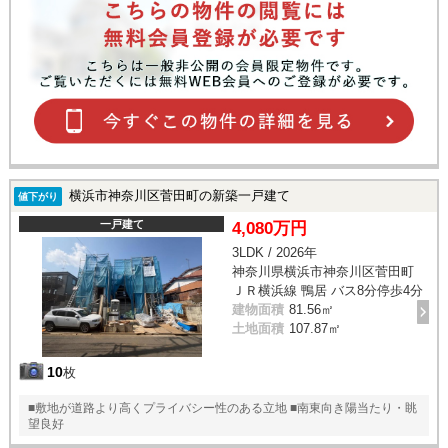
横浜市神奈川区菅田町の新築一戸建て
値下がり
一戸建て
4,080万円
3LDK / 2026年
神奈川県横浜市神奈川区菅田町
ＪＲ横浜線 鴨居 バス8分停歩4分
建物面積
81.56㎡
土地面積
107.87㎡
10
枚
■敷地が道路より高くプライバシー性のある立地 ■南東向き陽当たり・眺
望良好