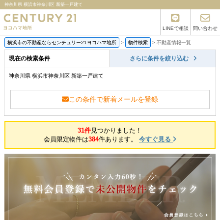
神奈川県 横浜市神奈川区 新築一戸建て
LINEで相談
問い合わせ
横浜市の不動産ならセンチュリー21ヨコハマ地所
>
物件検索
>
不動産情報一覧
現在の検索条件
さらに条件を絞り込む
神奈川県 横浜市神奈川区 新築一戸建て
この条件で新着メールを登録
31件
見つかりました！
会員限定物件は
384
件あります。
今すぐ見る