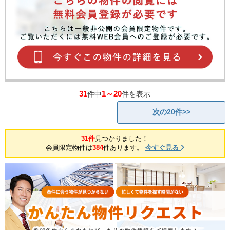
31
1～20
件中
件を表示
次の20件>>
31件
見つかりました！
会員限定物件は
384
件あります。
今すぐ見る