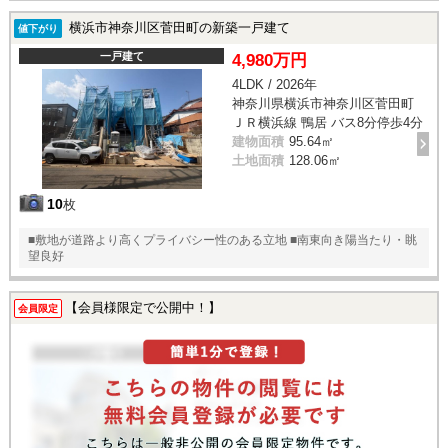
横浜市神奈川区菅田町の新築一戸建て
値下がり
一戸建て
4,980万円
4LDK / 2026年
神奈川県横浜市神奈川区菅田町
ＪＲ横浜線 鴨居 バス8分停歩4分
建物面積
95.64㎡
土地面積
128.06㎡
10
枚
■敷地が道路より高くプライバシー性のある立地 ■南東向き陽当たり・眺
望良好
【会員様限定で公開中！】
会員限定