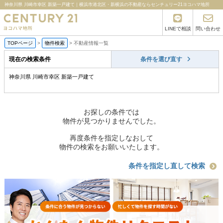
神奈川県 川崎市幸区 新築一戸建て｜横浜市港北区・新横浜の不動産ならセンチュリー21ヨコハマ地所
LINEで相談
問い合わせ
TOPページ
>
物件検索
>
不動産情報一覧
現在の検索条件
条件を選び直す
神奈川県 川崎市幸区 新築一戸建て
お探しの条件では
物件が見つかりませんでした。
再度条件を指定しなおして
物件の検索をお願いいたします。
条件を指定し直して検索