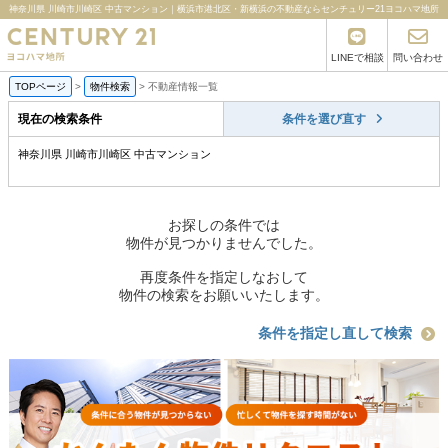
神奈川県 川崎市川崎区 中古マンション｜横浜市港北区・新横浜の不動産ならセンチュリー21ヨコハマ地所
LINEで相談
問い合わせ
TOPページ
>
物件検索
>
不動産情報一覧
現在の検索条件
条件を選び直す
神奈川県 川崎市川崎区 中古マンション
お探しの条件では
物件が見つかりませんでした。
再度条件を指定しなおして
物件の検索をお願いいたします。
条件を指定し直して検索