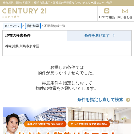
神奈川県 川崎市多摩区 ｜横浜市港北区・新横浜の不動産ならセンチュリー21ヨコハマ地所
LINEで相談
問い合わせ
TOPページ
>
物件検索
>
不動産情報一覧
現在の検索条件
条件を選び直す
神奈川県 川崎市多摩区
お探しの条件では
物件が見つかりませんでした。
再度条件を指定しなおして
物件の検索をお願いいたします。
条件を指定し直して検索