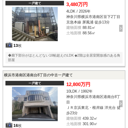
一戸建て
3,480万円
4LDK / 2026年
神奈川県横浜市港南区笹下2丁目
京急本線 屏風浦 徒歩13分
建物面積
88.81㎡
土地面積
88.56㎡
13
枚
◆廊下部分がほとんどない18帖超えのLDK ◆2階は全居室開放感のある角
部屋
横浜市港南区港南台8丁目の中古一戸建て
一戸建て
12,800万円
10LDK / 1992年
神奈川県横浜市港南区港南台8丁
目
ＪＲ京浜東北・根岸線 洋光台 徒
歩23分
建物面積
439.32㎡
土地面積
301.90㎡
16
枚