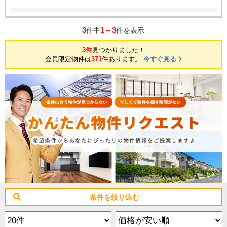
3
1～3
件中
件を表示
3件
見つかりました！
会員限定物件は
371
件あります。
今すぐ見る
条件を絞り込む