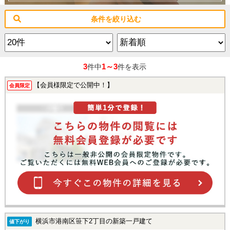
条件を絞り込む
3
1～3
件中
件を表示
【会員様限定で公開中！】
会員限定
横浜市港南区笹下2丁目の新築一戸建て
値下がり