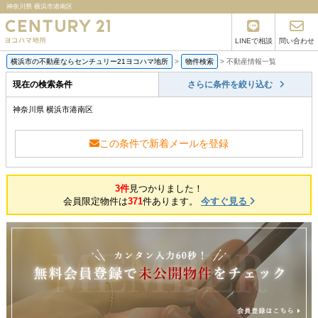
神奈川県 横浜市港南区
LINEで相談
問い合わせ
横浜市の不動産ならセンチュリー21ヨコハマ地所
>
物件検索
>
不動産情報一覧
現在の検索条件
さらに条件を絞り込む
神奈川県 横浜市港南区
この条件で新着メールを登録
3件
見つかりました！
会員限定物件は
371
件あります。
今すぐ見る