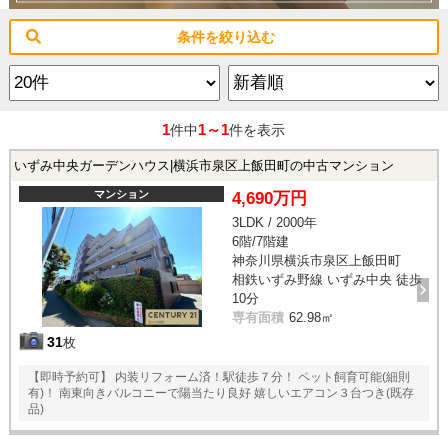
条件を絞り込む
1
1～1
件中
件を表示
いずみ中央ガーデンハウス|横浜市泉区上飯田町の中古マンション
マンション
4,690万円
3LDK / 2000年
6階/7階建
神奈川県横浜市泉区上飯田町
相鉄いずみ野線 いずみ中央 徒歩
10分
専有面積
62.98㎡
31
枚
【即時予約可】 内装リフォーム済！駅徒歩７分！ ペット飼育可能(細則
有)！ 南東向きバルコニーで陽当たり良好 嬉しいエアコン３台つき(既存
品)