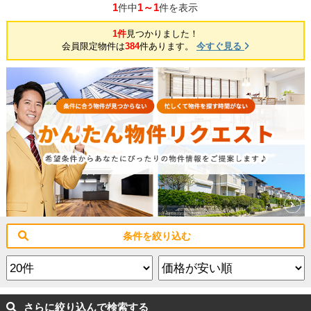
1
1～1
件中
件を表示
1件
見つかりました！
会員限定物件は
384
件あります。
今すぐ見る
条件を絞り込む
さらに絞り込んで検索する