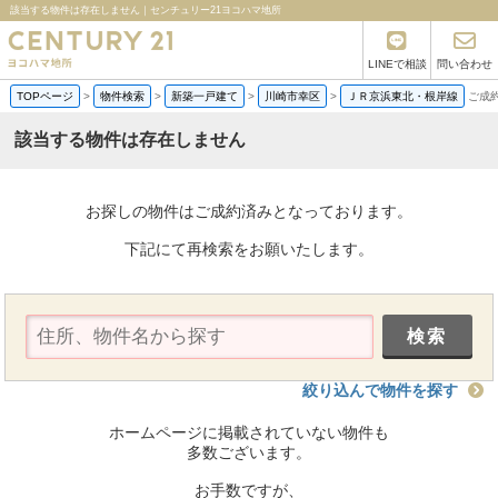
該当する物件は存在しません｜センチュリー21ヨコハマ地所
LINEで相談
問い合わせ
TOPページ
>
物件検索
>
新築一戸建て
>
川崎市幸区
>
ＪＲ京浜東北・根岸線
ご成
該当する物件は存在しません
お探しの物件はご成約済みとなっております。
下記にて再検索をお願いたします。
絞り込んで物件を探す
ホームページに掲載されていない物件も
多数ございます。
お手数ですが、