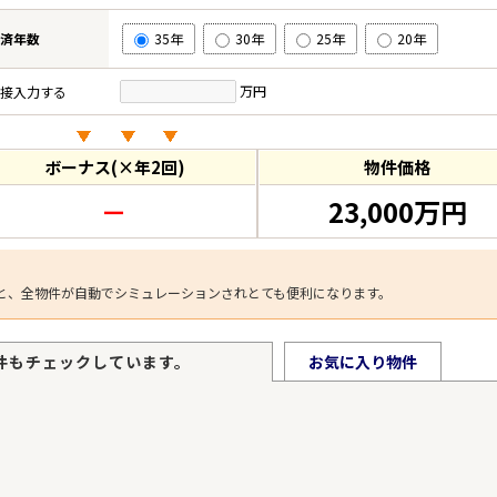
済年数
35年
30年
25年
20年
万円
接入力する
ボーナス(×年2回)
物件価格
－
23,000万円
と、全物件が自動でシミュレーションされとても便利になります。
件もチェックしています。
お気に入り物件