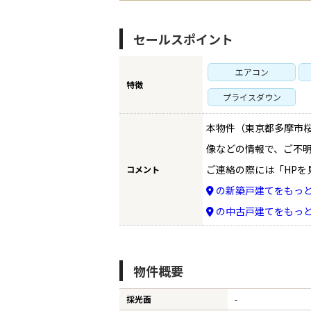
セールスポイント
エアコン
特徴
プライスダウン
TO
本物件（東京都多摩市桜
像などの情報で、ご不
ご連絡の際には「HPを
コメント
BU
の新築戸建てをもっ
の中古戸建てをもっ
RE
物件概要
IN
採光面
-