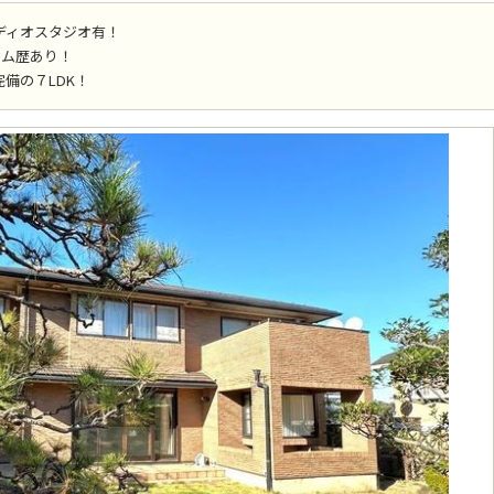
ディオスタジオ有！
ーム歴あり！
備の７LDK！