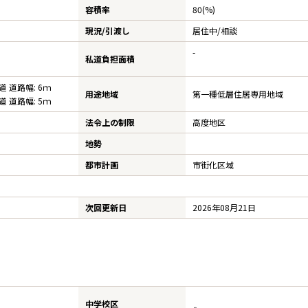
容積率
80(%)
AFF
現況/引渡し
RECRUIT
居住中/相談
スタッフ紹介
採用情報
-
私道負担面積
NTACT
公道 道路幅: 6ｍ
用途地域
第一種低層住居専用地域
お問い合わせ
公道 道路幅: 5ｍ
法令上の制限
高度地区
地勢
都市計画
市街化区域
次回更新日
2026年08月21日
中学校区