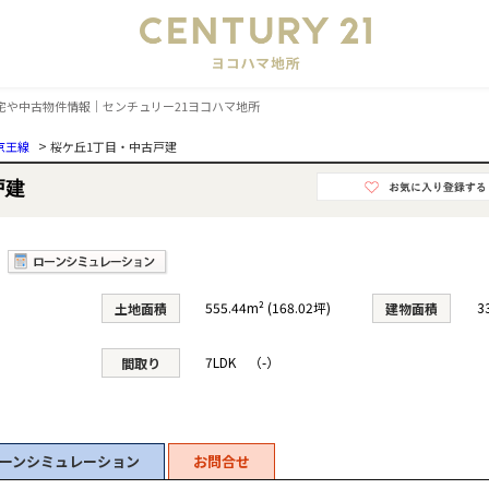
会
住宅や中古物件情報｜センチュリー21ヨコハマ地所
>
京王線
桜ケ丘1丁目・中古戸建
戸建
555.44m² (168.02坪)
3
土地面積
建物面積
7LDK （-）
間取り
ーンシミュレーション
お問合せ