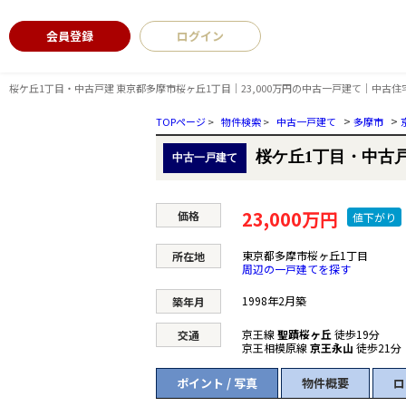
会員登録
ログイン
桜ケ丘1丁目・中古戸建 東京都多摩市桜ヶ丘1丁目｜23,000万円の中古一戸建て｜中古
>
>
TOPページ
>
物件検索
>
中古一戸建て
多摩市
桜ケ丘1丁目・中古
中古一戸建て
23,000万円
価格
値下がり
東京都多摩市桜ヶ丘1丁目
所在地
周辺の一戸建てを探す
1998年2月築
築年月
京王線
聖蹟桜ヶ丘
徒歩19分
交通
京王相模原線
京王永山
徒歩21分
ポイント / 写真
物件概要
ロ