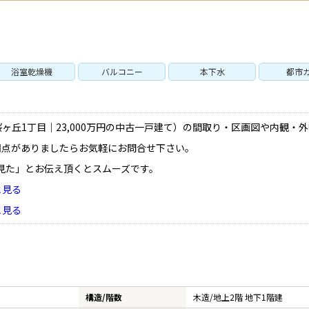
浴室乾燥機
バルコニー
本下水
都市
P
SEARCH
ヶ丘1丁目｜23,000万円の中古一戸建て）の間取り・区画図や内観・
トップページ
新横浜のマン
明点がありましたらお気軽にお問合せ下さい。
見た」とお伝え頂くとスムーズです。
Y
SALE
と見る
買いたい
売りたい
と見る
NT
LEASE BACK
借りたい
リースバック
HERITANCE
COMPANY
構造/階数
木造/
地上2階 地下1階建
不動産相続
会社概要