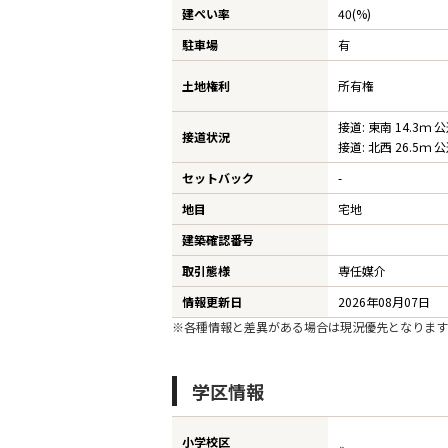
建ぺい率
40(%)
駐車場
有
ST
土地権利
所有権
CO
接道: 東南 14.3ｍ 
接道状況
接道: 北西 26.5ｍ 
セットバック
-
地目
宅地
建築確認番号
取引態様
専任媒介
情報更新日
2026年08月07日
※各種情報と差異がある場合は現況優先となります
学区情報
小学校区