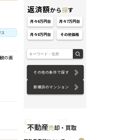
返済額
から
探
す
月々6万円台
月々7万円台
ガス
月々8万円台
その他価格
外観の画
ション
その他の条件で探す
新横浜のマンション
不動産
売
却・買取