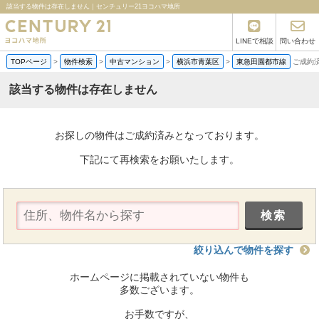
該当する物件は存在しません｜センチュリー21ヨコハマ地所
LINEで相談
問い合わせ
TOPページ
>
物件検索
>
中古マンション
>
横浜市青葉区
>
東急田園都市線
ご成約
該当する物件は存在しません
お探しの物件はご成約済みとなっております。
下記にて再検索をお願いたします。
絞り込んで物件を探す
ホームページに掲載されていない物件も
多数ございます。
お手数ですが、