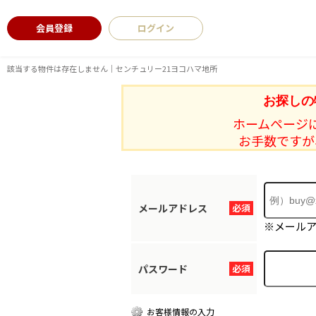
会員登録
ログイン
該当する物件は存在しません｜センチュリー21ヨコハマ地所
お探しの
ホームページ
お手数ですが
メールアドレス
必須
※メール
パスワード
必須
お客様情報の入力