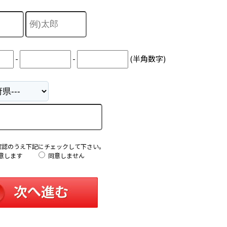
-
-
(半角数字)
確認のうえ下記にチェックして下さい。
意します
同意しません