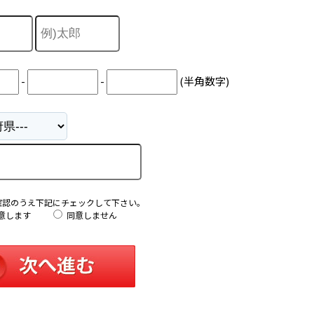
-
-
(半角数字)
確認のうえ下記にチェックして下さい。
意します
同意しません