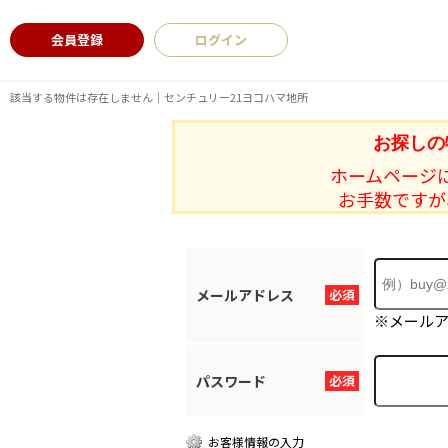
会員登録
ログイン
該当する物件は存在しません｜センチュリー21ヨコハマ地所
お探しの
ホームページ
お手数ですが
メールアドレス
必須
※メール
パスワード
必須
お客様情報の入力