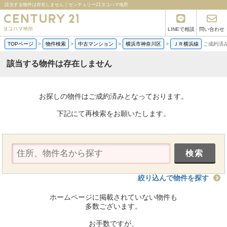
該当する物件は存在しません｜センチュリー21ヨコハマ地所
LINEで相談
問い合わせ
TOPページ
>
物件検索
>
中古マンション
>
横浜市神奈川区
>
ＪＲ横浜線
ご成約済
該当する物件は存在しません
お探しの物件はご成約済みとなっております。
下記にて再検索をお願いたします。
絞り込んで物件を探す
ホームページに掲載されていない物件も
多数ございます。
お手数ですが、