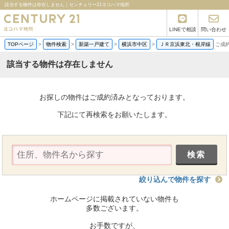
該当する物件は存在しません｜センチュリー21ヨコハマ地所
LINEで相談
問い合わせ
TOPページ
>
物件検索
>
新築一戸建て
>
横浜市中区
>
ＪＲ京浜東北・根岸線
ご成
該当する物件は存在しません
お探しの物件はご成約済みとなっております。
下記にて再検索をお願いたします。
絞り込んで物件を探す
ホームページに掲載されていない物件も
多数ございます。
お手数ですが、