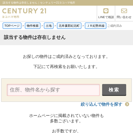
該当する物件は存在しません｜センチュリー21ヨコハマ地所
LINEで相談
問い合わせ
TOPページ
>
物件検索
>
土地
>
北牟婁郡紀北町
>
ＪＲ紀勢本線
ご成約済み
該当する物件は存在しません
お探しの物件はご成約済みとなっております。
下記にて再検索をお願いたします。
絞り込んで物件を探す
ホームページに掲載されていない物件も
多数ございます。
お手数ですが、