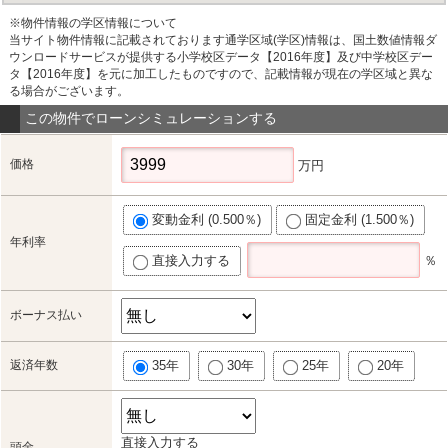
※物件情報の学区情報について
当サイト物件情報に記載されております通学区域(学区)情報は、国土数値情報ダ
ウンロードサービスが提供する小学校区データ【2016年度】及び中学校区デー
タ【2016年度】を元に加工したものですので、記載情報が現在の学区域と異な
る場合がございます。
この物件でローンシミュレーションする
価格
万円
変動金利 (0.500％)
固定金利 (1.500％)
年利率
直接入力する
％
ボーナス払い
返済年数
35年
30年
25年
20年
直接入力する
頭金