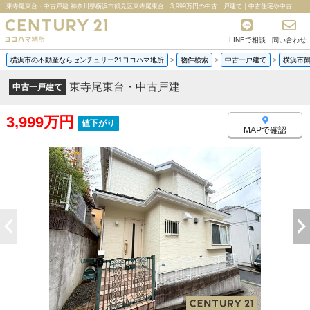
東寺尾東台・中古戸建 神奈川県横浜市鶴見区東寺尾東台｜3,999万円の中古一戸建て｜中古住宅や中古物件情報｜センチュリー21ヨコハマ地所
LINEで相談
問い合わせ
横浜市の不動産ならセンチュリー21ヨコハマ地所
>
物件検索
>
中古一戸建て
>
横浜市
東寺尾東台・中古戸建
中古一戸建て
3,999万円
値下がり
MAPで確認