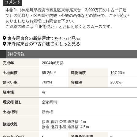
コメント
本物件（神奈川県横浜市鶴見区東寺尾東台｜3,999万円の中古一戸建
て）の間取り・区画図や内観・外観の画像などの情報で、ご不明点が
ありましたらお気軽にお問合せ下さい。
ご連絡の際には「HPを見た」とお伝え頂くとスムーズです。
東寺尾東台の新築戸建てをもっと見る
東寺尾東台の中古戸建てをもっと見る
詳細情報
完成年
2004年8月築
土地面積
85.26m²
建物面積
107.23㎡
70(%)
200(%)
建ぺい率
容積率
駐車場
有
現況/引渡し
空家/即時
土地権利
所有権
接道: 南西 公道 道路幅: 4ｍ
接道状況
接道: 北西 私道 道路幅: 4.5ｍ
-
-
セットバック
私道負担面積