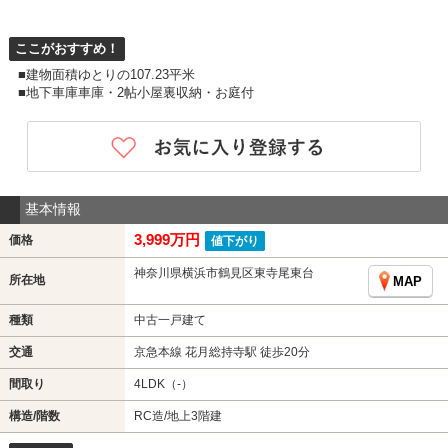
ここがおすすめ！
■建物面積ゆとりの107.23平米
■地下車庫車庫・2帖小屋裏収納・お庭付
基本情報
3,999万円
価格
値下がり
神奈川県横浜市鶴見区東寺尾東台
所在地
MAP
種類
中古一戸建て
交通
京急本線 花月総持寺駅 徒歩20分
間取り
4LDK（-）
構造/階数
RC造/地上3階建