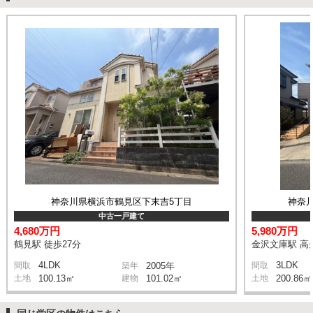
神奈川県横浜市鶴見区下末吉5丁目
神奈
中古一戸建て
4,680万円
5,980万円
鶴見駅 徒歩27分
金沢文庫駅 高舟
4LDK
3LDK
間取
築年
2005年
間取
土地
100.13㎡
建物
101.02㎡
土地
200.86㎡