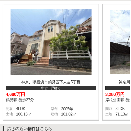
神奈川県横浜市鶴見区下末吉5丁目
神奈川
中古一戸建て
4,680万円
3,280万円
鶴見駅 徒歩27分
岸根公園駅 徒
4LDK
3LDK
間取
築年
2005年
間取
土地
100.13㎡
建物
101.02㎡
土地
71.13㎡
広さの近い物件はこちら