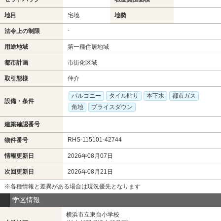
地目
宅地
地勢
-
法令上の制限
用途地域
第一種住居地域
都市計画
市街化区域
取引態様
仲介
バルコニー
タイル貼り
本下水
都市ガス
設備・条件
角地
プライスダウン
建築確認番号
RHS-115101-42744
物件番号
情報更新日
2026年08月07日
次回更新日
2026年08月21日
※各種情報と差異がある場合は現況優先となります
学区情報
横浜市立東台小学校