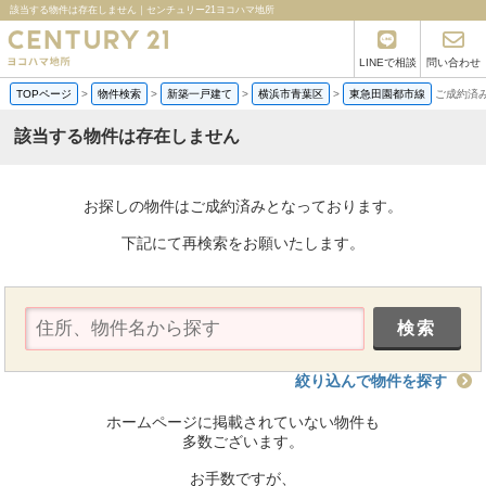
該当する物件は存在しません｜センチュリー21ヨコハマ地所
LINEで相談
問い合わせ
TOPページ
>
物件検索
>
新築一戸建て
>
横浜市青葉区
>
東急田園都市線
ご成約済
該当する物件は存在しません
お探しの物件はご成約済みとなっております。
下記にて再検索をお願いたします。
絞り込んで物件を探す
ホームページに掲載されていない物件も
多数ございます。
お手数ですが、