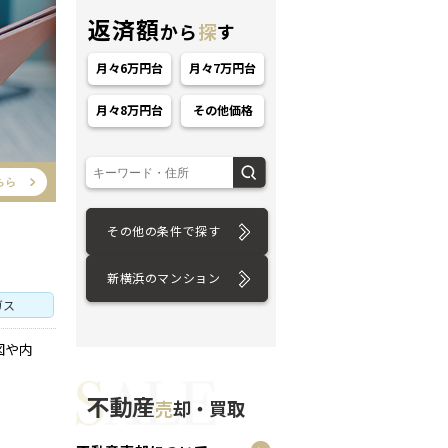
返済額
から
探
す
月々6万円台
月々7万円台
月々8万円台
その他価格
ション
その他の条件で探す
新横浜のマンション
ガス
図や内
不動産
売
却・買取