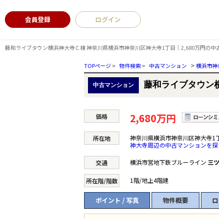
会員登録
ログイン
藤和ライブタウン横浜神大寺Ｃ棟 神奈川県横浜市神奈川区神大寺1丁目｜2,680万円の
>
TOPページ
>
物件検索
>
中古マンション
横浜市神
藤和ライブタウン
中古マンション
2,680万円
価格
神奈川県横浜市神奈川区神大寺1
所在地
神大寺周辺の中古マンションを探
横浜市営地下鉄ブルーライン
三
交通
1階/地上4階建
所在階/階数
ポイント / 写真
物件概要
ロ