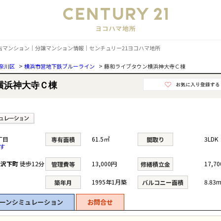
会
中古マンション｜分譲マンション情報｜センチュリー21ヨコハマ地所
>
>
奈川区
横浜市営地下鉄ブルーライン
藤和ライブタウン横浜神大寺Ｃ棟
横浜神大寺Ｃ棟
丁目
61.5㎡
3LDK
専有面積
間取り
す
ツ沢下町
徒歩12分
13,000円
17,7
管理費等
修繕積立金
1995年1月築
8.83m
築年月
バルコニー面積
ーンシミュレーション
お問合せ