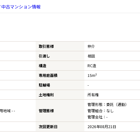
す中古マンション情報
AFF
RECRUIT
スタッフ紹介
採用情報
NTACT
お問い合わせ
取引態様
仲介
引渡し
相談
構造
RC造
専用庭面積
15m²
駐輪場
-
土地権利
所有権
管理形態：委託（通勤）
域 - -
管理態様
管理組合：なし
管理会社：-
次回更新日
2026年08月21日