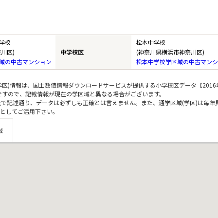
学校
松本中学校
川区)
中学校区
(神奈川県横浜市神奈川区)
域の中古マンション
松本中学校学区域の中古マンシ
区)情報は、国土数値情報ダウンロードサービスが提供する小学校区データ【2016
のですので、記載情報が現在の学区域と異なる場合がございます。
上で記述通り、データは必ずしも正確とは言えません。また、通学区域(学区)は毎年
としてご活用下さい。
域