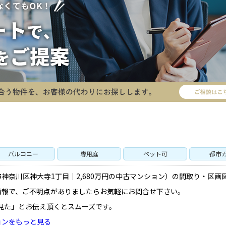
P
SEARCH
トップページ
新横浜のマン
Y
SALE
買いたい
売りたい
バルコニー
専用庭
ペット可
都市
NT
LEASE BACK
神奈川区神大寺1丁目｜2,680万円の中古マンション）の間取り・区画
借りたい
リースバック
情報で、ご不明点がありましたらお気軽にお問合せ下さい。
見た」とお伝え頂くとスムーズです。
HERITANCE
COMPANY
不動産相続
会社概要
ョンをもっと見る