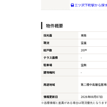
三ツ沢下町駅から探
ST
物件概要
CO
採光面
東南
現況
空室
総戸数
20戸
テラス面積
-
駐車場
空無
建物権利
-
用途地域
第二種中高層住居専用地
情報更新日
2026年08月07日
※各種情報と差異がある場合は現況優先となります