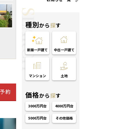
種別
から
探
す
新築一戸建て
中古一戸建て
マンション
土地
価格
から
探
す
3000万円台
4000万円台
5000万円台
その他価格