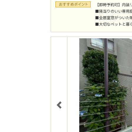
【即時予約可】内装
■陽当りのいい専用
■全居室窓がついた
■大切なペットと暮ら