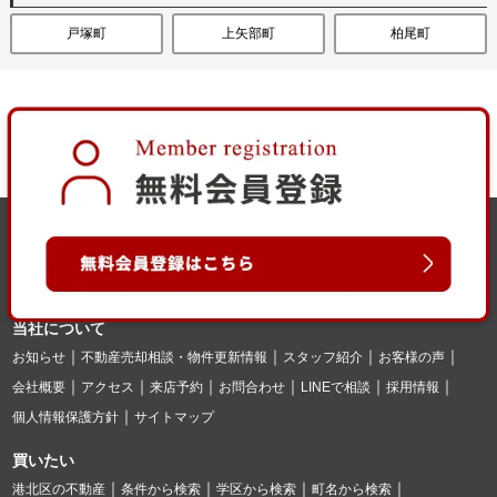
戸塚町
上矢部町
柏尾町
当社について
お知らせ
不動産売却相談・物件更新情報
スタッフ紹介
お客様の声
会社概要
アクセス
来店予約
お問合わせ
LINEで相談
採用情報
個人情報保護方針
サイトマップ
買いたい
港北区の不動産
条件から検索
学区から検索
町名から検索