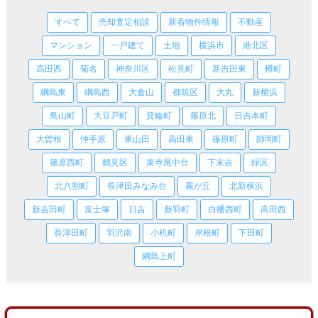
すべて
売却査定相談
新着物件情報
不動産
マンション
一戸建て
土地
横浜市
港北区
高田西
菊名
神奈川区
松見町
新吉田東
樽町
綱島東
綱島西
大倉山
都筑区
大丸
新横浜
鳥山町
大豆戸町
箕輪町
篠原北
日吉本町
大曽根
仲手原
東山田
高田東
篠原町
師岡町
篠原西町
鶴見区
東寺尾中台
下末吉
緑区
北八朔町
長津田みなみ台
霧が丘
北新横浜
新吉田町
富士塚
日吉
新羽町
白幡西町
高田西
長津田町
羽沢南
小机町
岸根町
下田町
綱島上町