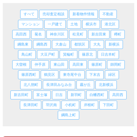
すべて
売却査定相談
新着物件情報
不動産
マンション
一戸建て
土地
横浜市
港北区
高田西
菊名
神奈川区
松見町
新吉田東
樽町
綱島東
綱島西
大倉山
都筑区
大丸
新横浜
鳥山町
大豆戸町
箕輪町
篠原北
日吉本町
大曽根
仲手原
東山田
高田東
篠原町
師岡町
篠原西町
鶴見区
東寺尾中台
下末吉
緑区
北八朔町
長津田みなみ台
霧が丘
北新横浜
新吉田町
富士塚
日吉
新羽町
白幡西町
高田西
長津田町
羽沢南
小机町
岸根町
下田町
綱島上町