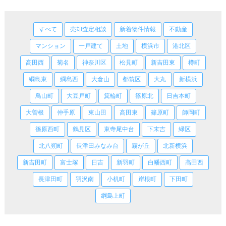
すべて
売却査定相談
新着物件情報
不動産
マンション
一戸建て
土地
横浜市
港北区
高田西
菊名
神奈川区
松見町
新吉田東
樽町
綱島東
綱島西
大倉山
都筑区
大丸
新横浜
鳥山町
大豆戸町
箕輪町
篠原北
日吉本町
大曽根
仲手原
東山田
高田東
篠原町
師岡町
篠原西町
鶴見区
東寺尾中台
下末吉
緑区
北八朔町
長津田みなみ台
霧が丘
北新横浜
新吉田町
富士塚
日吉
新羽町
白幡西町
高田西
長津田町
羽沢南
小机町
岸根町
下田町
綱島上町