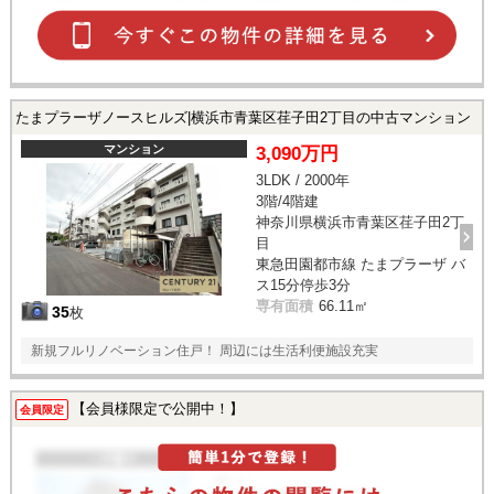
たまプラーザノースヒルズ|横浜市青葉区荏子田2丁目の中古マンション
マンション
3,090万円
3LDK / 2000年
3階/4階建
神奈川県横浜市青葉区荏子田2丁
目
東急田園都市線 たまプラーザ バ
ス15分停歩3分
専有面積
66.11㎡
35
枚
新規フルリノベーション住戸！ 周辺には生活利便施設充実
【会員様限定で公開中！】
会員限定