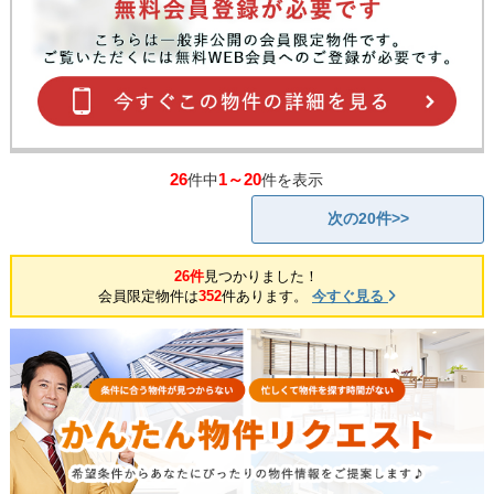
26
1～20
件中
件を表示
次の20件>>
26件
見つかりました！
会員限定物件は
352
件あります。
今すぐ見る