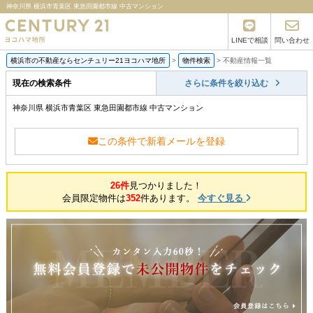
神奈川県 横浜市青葉区 東急田園都市線 中古マンション
LINEで相談
問い合わせ
横浜市の不動産ならセンチュリー21ヨコハマ地所
>
物件検索
>
不動産情報一覧
現在の検索条件
さらに条件を絞り込む
神奈川県 横浜市青葉区 東急田園都市線 中古マンション
この条件で新着メールを登録
26件
見つかりました！
会員限定物件は
352
件あります。
今すぐ見る