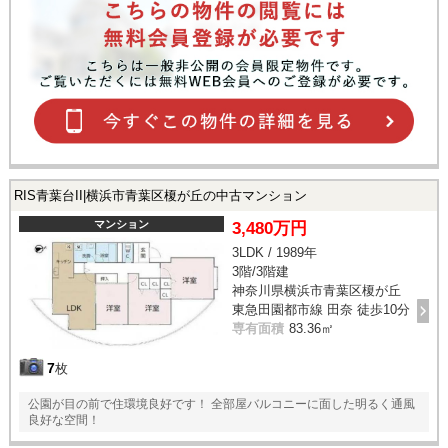
RIS青葉台II|横浜市青葉区榎が丘の中古マンション
マンション
3,480万円
3LDK / 1989年
3階/3階建
神奈川県横浜市青葉区榎が丘
東急田園都市線 田奈 徒歩10分
専有面積
83.36㎡
7
枚
公園が目の前で住環境良好です！ 全部屋バルコニーに面した明るく通風
良好な空間！