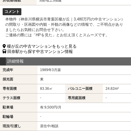
所在階/階数
3階/地上3階建
コメント
本物件（神奈川県横浜市青葉区榎が丘｜3,480万円の中古マンション）
の間取り・区画図や内観・外観の画像などの情報で、ご不明点があり
ましたらお気軽にお問合せ下さい。
ご連絡の際には「HPを見た」とお伝え頂くとスムーズです。
榎が丘の中古マンションをもっと見る
田奈駅から探す中古マンション情報
詳細情報
完成年
1989年3月築
採光面
東
専有面積
83.36㎡
バルコニー面積
24.82m²
-
-
テラス面積
専用庭面積
駐車場
有:9,500円/月
-
駐輪場
現況/引渡し
居住中/相談