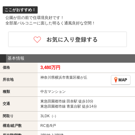
ここがおすすめ！
公園が目の前で住環境良好です！
全部屋バルコニーに面した明るく通風良好な空間！
基本情報
3,480万円
価格
神奈川県横浜市青葉区榎が丘
所在地
MAP
種類
中古マンション
東急田園都市線 田奈駅 徒歩10分
交通
東急田園都市線 青葉台駅 徒歩14分
間取り
3LDK（-）
構造/総戸数
RC造/9戸