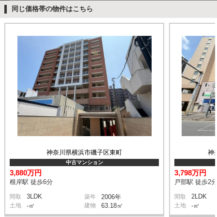
同じ価格帯の物件はこちら
神奈川県横浜市磯子区東町
神
中古マンション
3,880万円
3,798万円
根岸駅 徒歩6分
戸部駅 徒歩2
3LDK
2LDK
間取
築年
2006年
間取
土地
-㎡
建物
63.18㎡
土地
-㎡