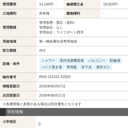
管理費等
14,100円
修繕積立金
19,920円
土地権利
所有権
建物権利
-
管理形態：委託（巡回）
管理態様
管理組合：なし
管理会社：ライフポート西洋
用途地域
第一種低層住居専用地域
取引態様
仲介
シャワー
室内洗濯機置場
バルコニー
駐輪場
設備・条件
バイク置き場
専用庭
本下水
都市ガス
RHS-115101-42820
物件番号
情報更新日
2026年08月07日
次回更新日
2026年08月21日
※各種情報と差異がある場合は現況優先となります
学区情報
小学校区
()