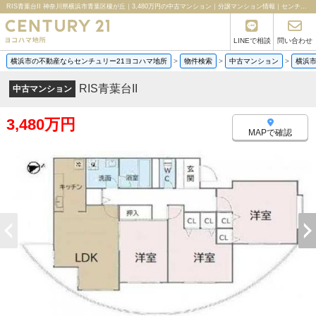
RIS青葉台II 神奈川県横浜市青葉区榎が丘｜3,480万円の中古マンション｜分譲マンション情報｜センチュリー21ヨコハマ地所
LINEで相談
問い合わせ
横浜市の不動産ならセンチュリー21ヨコハマ地所
>
物件検索
>
中古マンション
>
横浜
RIS青葉台II
中古マンション
3,480万円
MAPで確認