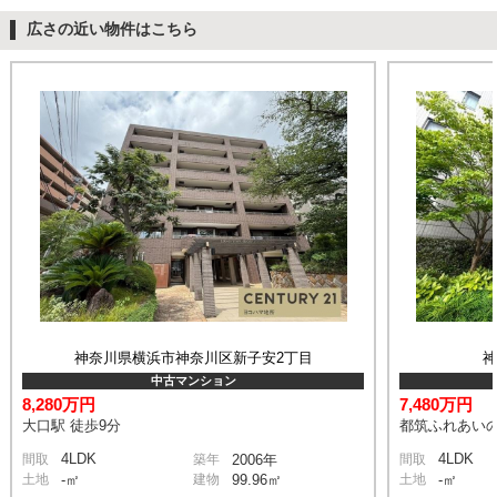
広さの近い物件はこちら
神奈川県横浜市神奈川区新子安2丁目
中古マンション
8,280万円
7,480万円
大口駅 徒歩9分
都筑ふれあいの
4LDK
4LDK
間取
築年
2006年
間取
土地
-㎡
建物
99.96㎡
土地
-㎡