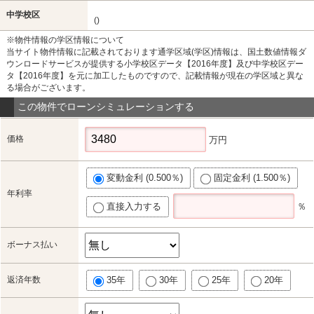
中学校区
()
※物件情報の学区情報について
当サイト物件情報に記載されております通学区域(学区)情報は、国土数値情報ダ
ウンロードサービスが提供する小学校区データ【2016年度】及び中学校区デー
タ【2016年度】を元に加工したものですので、記載情報が現在の学区域と異な
る場合がございます。
この物件でローンシミュレーションする
価格
万円
変動金利 (0.500％)
固定金利 (1.500％)
年利率
直接入力する
％
ボーナス払い
返済年数
35年
30年
25年
20年