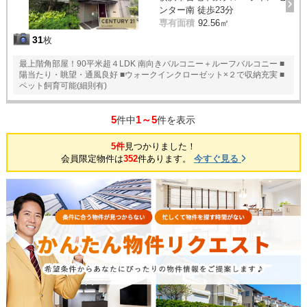
ンター南 徒歩23分
専有面積
92.56㎡
31
枚
最上階角部屋！90平米超４LDK 南向きバルコニー＋ルーフバルコニー ■
陽当たり・眺望・通風良好 ■ウォークインクローゼット×２で収納充実 ■
ペット飼育可能(細則有)
5
1～5
件中
件を表示
5件
見つかりました！
会員限定物件は
352
件あります。
今すぐ見る