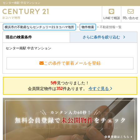
センター南駅 中古マンション
LINEで相談
問い合わせ
横浜市の不動産ならセンチュリー21ヨコハマ地所
>
物件検索
>
不動産情報一覧
現在の検索条件
さらに条件を絞り込む
センター南駅 中古マンション
この条件で新着メールを登録
5件
見つかりました！
会員限定物件は
352
件あります。
今すぐ見る