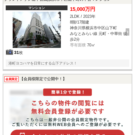
マンション
15,000万円
2LDK / 2023年
8階/17階建
神奈川県横浜市中区山下町
みなとみらい線 元町・中華街 徒
歩2分
専有面積
70㎡
31
枚
港町ヨコハマを日常にする山下アドレス！
【会員様限定で公開中！】
会員限定