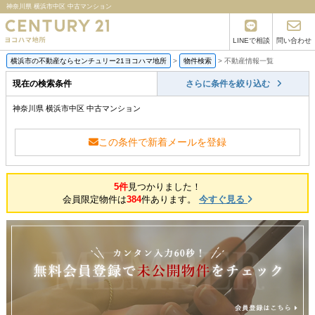
神奈川県 横浜市中区 中古マンション
LINEで相談
問い合わせ
横浜市の不動産ならセンチュリー21ヨコハマ地所
>
物件検索
>
不動産情報一覧
現在の検索条件
さらに条件を絞り込む
神奈川県 横浜市中区 中古マンション
この条件で新着メールを登録
5件
見つかりました！
会員限定物件は
384
件あります。
今すぐ見る