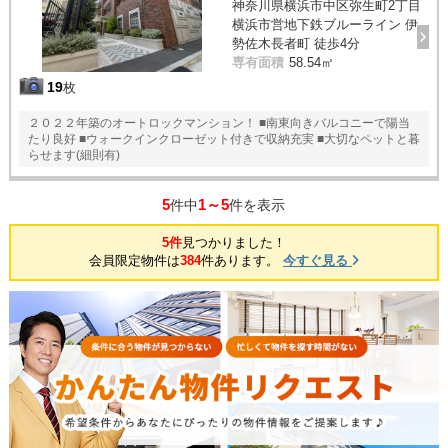
神奈川県横浜市中区弥生町2丁目
横浜市営地下鉄ブルーライン 伊
勢佐木長者町 徒歩4分
専有面積
58.54㎡
19
枚
２０２２年築のオートロックマンション！ ■南東向きバルコニーで陽当
たり良好 ■ウォークインクローゼット付きで収納充実 ■大切なペットと暮
らせます(細則有)
5
1～5
件中
件を表示
5件
見つかりました！
会員限定物件は
384
件あります。
今すぐ見る