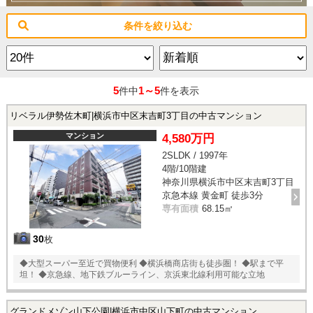
条件を絞り込む
5
1～5
件中
件を表示
リベラル伊勢佐木町|横浜市中区末吉町3丁目の中古マンション
マンション
4,580万円
2SLDK / 1997年
4階/10階建
神奈川県横浜市中区末吉町3丁目
京急本線 黄金町 徒歩3分
専有面積
68.15㎡
30
枚
◆大型スーパー至近で買物便利 ◆横浜橋商店街も徒歩圏！ ◆駅まで平
坦！ ◆京急線、地下鉄ブルーライン、京浜東北線利用可能な立地
グランドメゾン山下公園|横浜市中区山下町の中古マンション