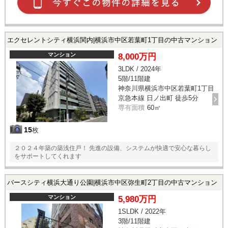
エクセレントシティ横浜関内|横浜市中区若葉町1丁目の中古マンション
マンション
8,000万円
3LDK / 2024年
5階/11階建
神奈川県横浜市中区若葉町1丁目
京急本線 日ノ出町 徒歩5分
専有面積
60㎡
15
枚
２０２４年築の築浅住戸！ 先進の設備、システムが快適で安心な暮らし
をサポートしてくれます
バースシティ横浜大通り公園|横浜市中区弥生町2丁目の中古マンション
マンション
5,980万円
1SLDK / 2022年
3階/11階建