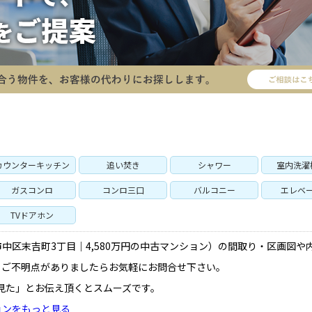
P
SEARCH
トップページ
新横浜のマン
カウンターキッチン
追い焚き
シャワー
室内洗濯
Y
SALE
ガスコンロ
コンロ三口
バルコニー
エレベ
買いたい
売りたい
TVドアホン
NT
LEASE BACK
中区末吉町3丁目｜4,580万円の中古マンション）の間取り・区画図や
借りたい
リースバック
、ご不明点がありましたらお気軽にお問合せ下さい。
見た」とお伝え頂くとスムーズです。
HERITANCE
COMPANY
不動産相続
会社概要
ョンをもっと見る