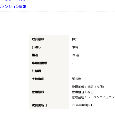
古マンション情報
AFF
RECRUIT
スタッフ紹介
採用情報
NTACT
お問い合わせ
取引態様
仲介
引渡し
即時
構造
RC造
専用庭面積
-
駐輪場
-
土地権利
所有権
管理形態：委託（巡回）
管理態様
管理組合：なし
管理会社：レーベンコミュニテ
次回更新日
2026年08月21日