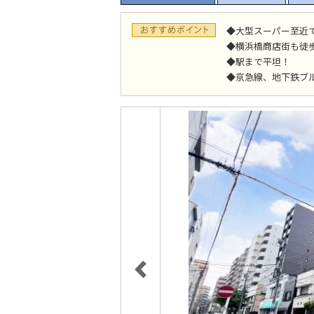
◆大型スーパー至近
◆横浜橋商店街も徒
◆駅まで平坦！
◆京急線、地下鉄ブ