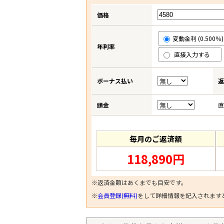
価格
変動金利 (0.500％)
年利率
直接入力する
ボーナス払い
返
頭金
直
毎月のご返済額
118,890円
※返済金額はあくまでも目安です。
※
会員登録(無料)
をして詳細情報を記入されます