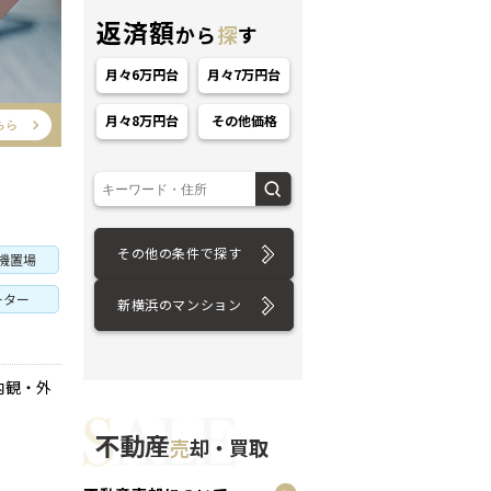
返済額
から
探
す
月々6万円台
月々7万円台
月々8万円台
その他価格
ション
その他の条件で探す
機置場
ーター
新横浜のマンション
内観・外
不動産
売
却・買取