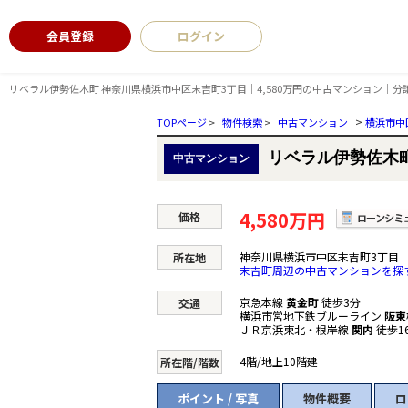
会員登録
ログイン
リベラル伊勢佐木町 神奈川県横浜市中区末吉町3丁目｜4,580万円の中古マンション｜
>
TOPページ
>
物件検索
>
中古マンション
横浜市中
リベラル伊勢佐木
中古マンション
4,580万円
価格
神奈川県横浜市中区末吉町3丁目
所在地
末吉町周辺の中古マンションを探
京急本線
黄金町
徒歩3分
交通
横浜市営地下鉄ブルーライン
阪東
ＪＲ京浜東北・根岸線
関内
徒歩1
4階/地上10階建
所在階/階数
ポイント / 写真
物件概要
ロ