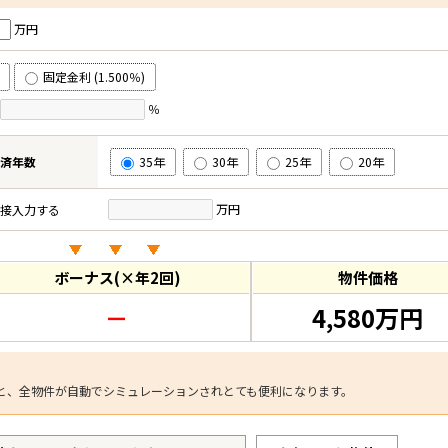
万円
固定金利 (1.500％)
％
済年数
35年
30年
25年
20年
万円
接入力する
ボーナス(×年2回)
物件価格
－
4,580万円
と、全物件が自動でシミュレーションされとても便利になります。