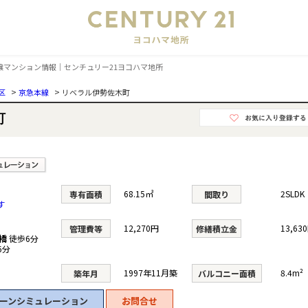
会
分譲マンション情報｜センチュリー21ヨコハマ地所
>
>
区
京急本線
リベラル伊勢佐木町
町
68.15㎡
2SLD
専有面積
間取り
す
12,270円
13,63
管理費等
修繕積立金
橋
徒歩6分
6分
1997年11月築
8.4m²
築年月
バルコニー面積
ーンシミュレーション
お問合せ